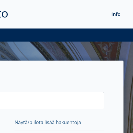
to
Info
Näytä/piilota lisää hakuehtoja