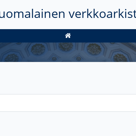
uomalainen verkkoarkis