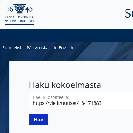
S
Suomeksi
―
På svenska
―
In English
Haku kokoelmasta
Hae url-osoitteella: