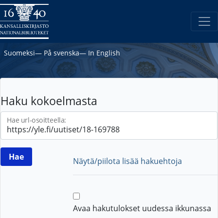
Suomeksi
―
På svenska
―
In English
Haku kokoelmasta
Hae url-osoitteella:
Näytä/piilota lisää hakuehtoja
Avaa hakutulokset uudessa ikkunassa