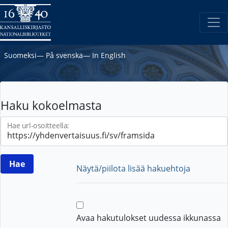
Suomeksi
―
På svenska
―
In English
Haku kokoelmasta
Hae url-osoitteella:
Näytä/piilota lisää hakuehtoja
Avaa hakutulokset uudessa ikkunassa