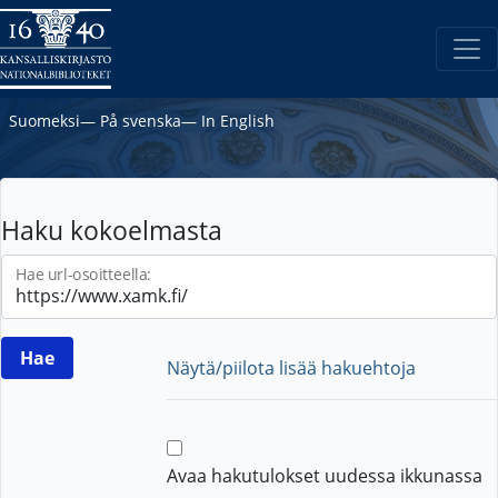
Suomeksi
―
På svenska
―
In English
Haku kokoelmasta
Hae url-osoitteella:
Näytä/piilota lisää hakuehtoja
Avaa hakutulokset uudessa ikkunassa