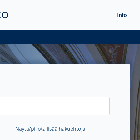
to
Info
Näytä/piilota lisää hakuehtoja