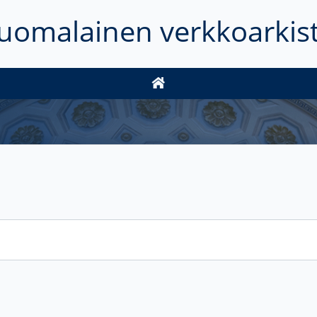
uomalainen verkkoarkis