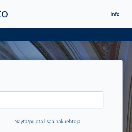
to
Info
Näytä/piilota lisää hakuehtoja