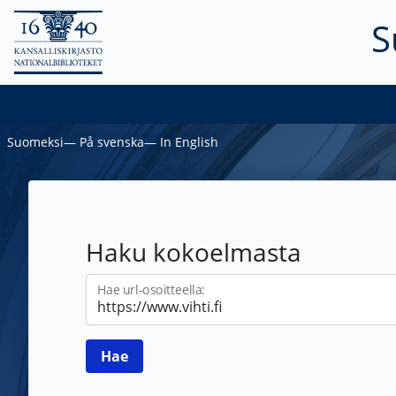
S
Suomeksi
―
På svenska
―
In English
Haku kokoelmasta
Hae url-osoitteella: