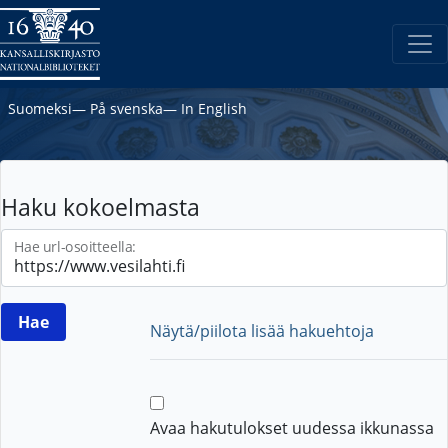
Suomeksi
―
På svenska
―
In English
Haku kokoelmasta
Hae url-osoitteella:
Näytä/piilota lisää hakuehtoja
Avaa hakutulokset uudessa ikkunassa