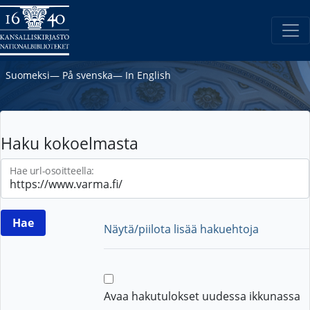
Suomeksi
―
På svenska
―
In English
Haku kokoelmasta
Hae url-osoitteella:
Näytä/piilota lisää hakuehtoja
Avaa hakutulokset uudessa ikkunassa