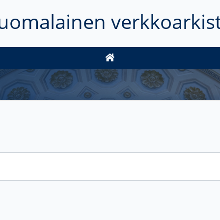
uomalainen verkkoarkis