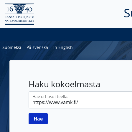
S
Suomeksi
―
På svenska
―
In English
Haku kokoelmasta
Hae url-osoitteella: