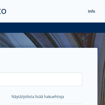
to
Info
Näytä/piilota lisää hakuehtoja