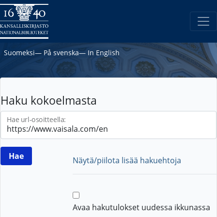
Suomeksi
―
På svenska
―
In English
Haku kokoelmasta
Hae url-osoitteella:
Näytä/piilota lisää hakuehtoja
Avaa hakutulokset uudessa ikkunassa