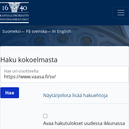
Suomeksi
―
På svenska
―
In English
Haku kokoelmasta
Hae url-osoitteella:
Näytä/piilota lisää hakuehtoja
Avaa hakutulokset uudessa ikkunassa