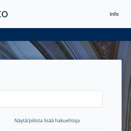
to
Info
Näytä/piilota lisää hakuehtoja