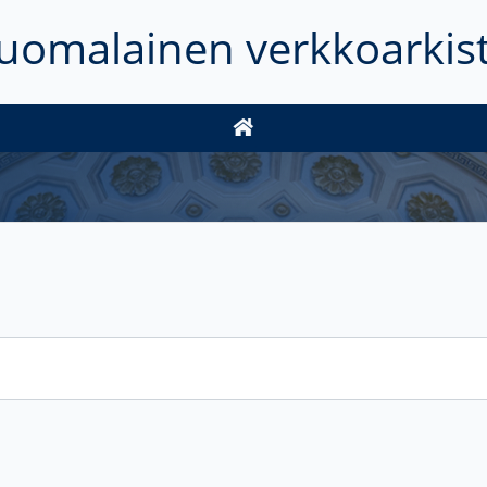
uomalainen verkkoarkis