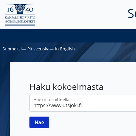
S
Suomeksi
―
På svenska
―
In English
Haku kokoelmasta
Hae url-osoitteella: