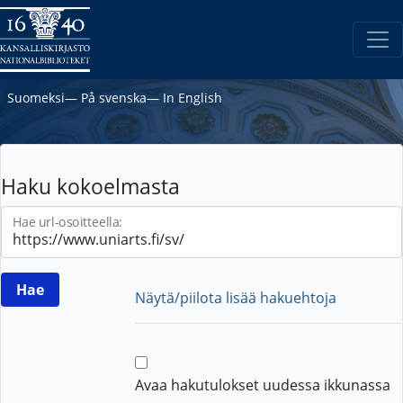
Suomeksi
―
På svenska
―
In English
Haku kokoelmasta
Hae url-osoitteella:
Näytä/piilota lisää hakuehtoja
Avaa hakutulokset uudessa ikkunassa