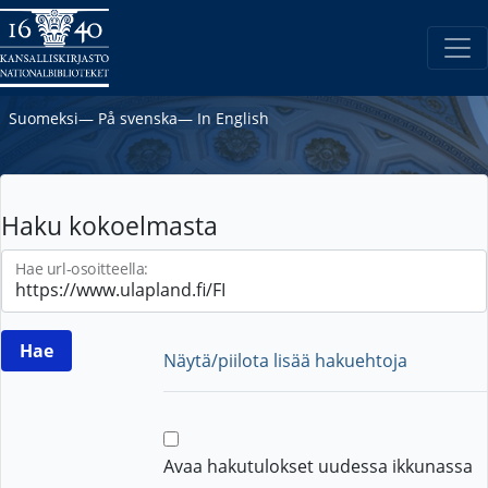
Suomeksi
―
På svenska
―
In English
Haku kokoelmasta
Hae url-osoitteella:
Näytä/piilota lisää hakuehtoja
Avaa hakutulokset uudessa ikkunassa