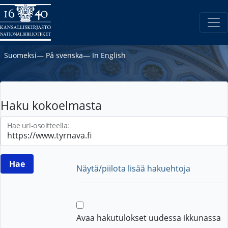
Suomeksi
―
På svenska
―
In English
Haku kokoelmasta
Hae url-osoitteella:
Näytä/piilota lisää hakuehtoja
Avaa hakutulokset uudessa ikkunassa