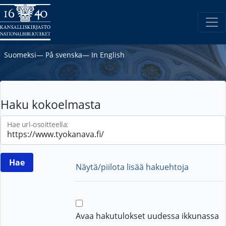
Suomeksi
―
På svenska
―
In English
Haku kokoelmasta
Hae url-osoitteella:
Näytä/piilota lisää hakuehtoja
Avaa hakutulokset uudessa ikkunassa