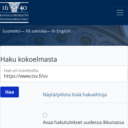
Suomeksi
―
På svenska
―
In English
Haku kokoelmasta
Hae url-osoitteella:
Näytä/piilota lisää hakuehtoja
Avaa hakutulokset uudessa ikkunassa