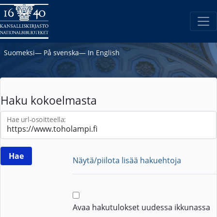
Suomeksi
―
På svenska
―
In English
Haku kokoelmasta
Hae url-osoitteella:
Näytä/piilota lisää hakuehtoja
Avaa hakutulokset uudessa ikkunassa