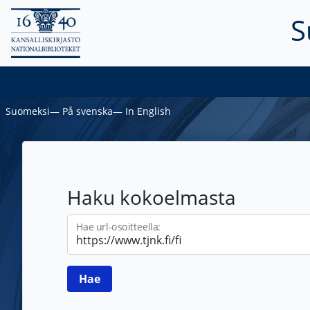
S
Suomeksi
―
På svenska
―
In English
Haku kokoelmasta
Hae url-osoitteella: