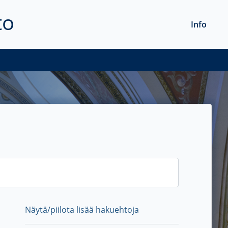
to
Info
Näytä/piilota lisää hakuehtoja