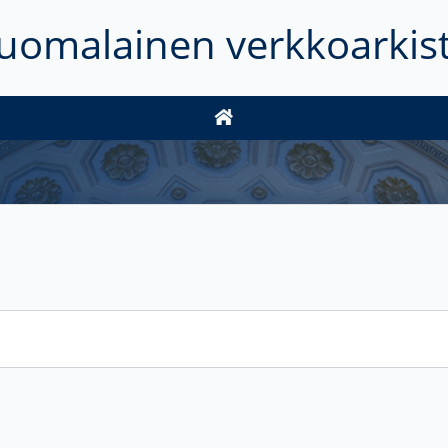
uomalainen verkkoarkis