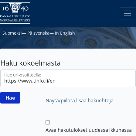
Suomeksi
―
På svenska
―
In English
Haku kokoelmasta
Hae url-osoitteella:
Näytä/piilota lisää hakuehtoja
Avaa hakutulokset uudessa ikkunassa