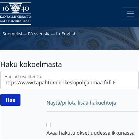
Suomeksi
―
På svenska
―
In English
Haku kokoelmasta
Hae url-osoitteella:
Näytä/piilota lisää hakuehtoja
Avaa hakutulokset uudessa ikkunassa