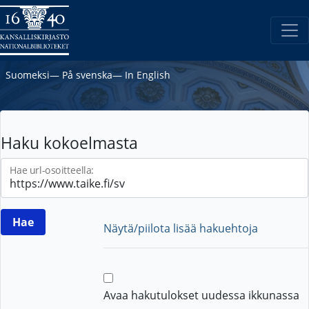
Suomeksi
―
På svenska
―
In English
Haku kokoelmasta
Hae url-osoitteella:
Näytä/piilota lisää hakuehtoja
Avaa hakutulokset uudessa ikkunassa