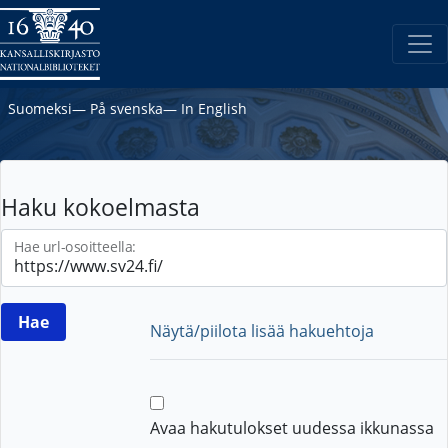
Suomeksi
―
På svenska
―
In English
Haku kokoelmasta
Hae url-osoitteella:
Näytä/piilota lisää hakuehtoja
Avaa hakutulokset uudessa ikkunassa