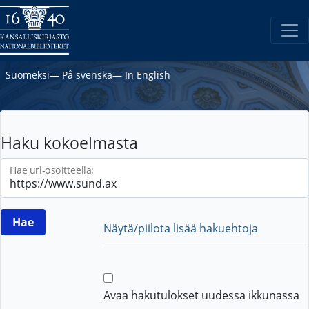
Suomeksi
―
På svenska
―
In English
Haku kokoelmasta
Hae url-osoitteella:
Näytä/piilota lisää hakuehtoja
Avaa hakutulokset uudessa ikkunassa