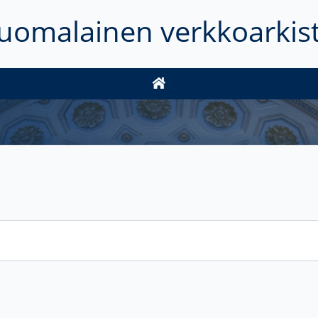
uomalainen verkkoarkis