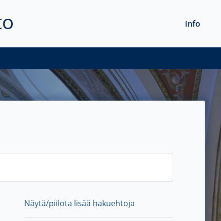
to
Info
Näytä/piilota lisää hakuehtoja