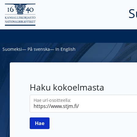
S
Suomeksi
―
På svenska
―
In English
Haku kokoelmasta
Hae url-osoitteella: