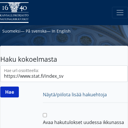
Suomeksi
―
På svenska
―
In English
Haku kokoelmasta
Hae url-osoitteella:
Näytä/piilota lisää hakuehtoja
Avaa hakutulokset uudessa ikkunassa