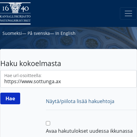
Suomeksi
―
På svenska
―
In English
Haku kokoelmasta
Hae url-osoitteella:
Näytä/piilota lisää hakuehtoja
Avaa hakutulokset uudessa ikkunassa