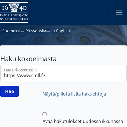
Suomeksi
―
På svenska
―
In English
Haku kokoelmasta
Hae url-osoitteella:
Näytä/piilota lisää hakuehtoja
Avaa hakutulokset uudessa ikkunassa