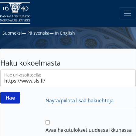
Suomeksi
―
På svenska
―
In English
Haku kokoelmasta
Hae url-osoitteella:
Näytä/piilota lisää hakuehtoja
Avaa hakutulokset uudessa ikkunassa