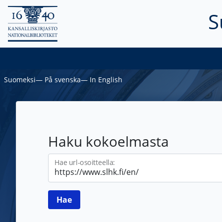
S
Suomeksi
―
På svenska
―
In English
Haku kokoelmasta
Hae url-osoitteella: