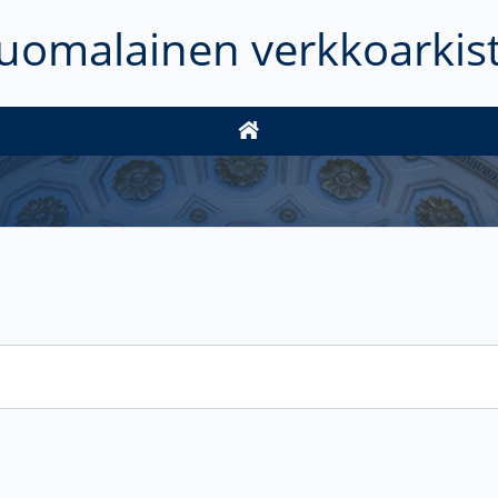
uomalainen verkkoarkis