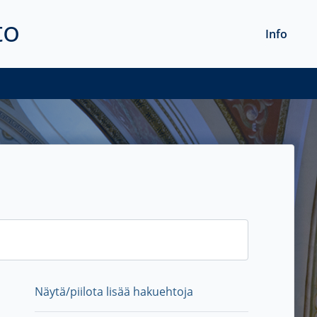
to
Info
Näytä/piilota lisää hakuehtoja