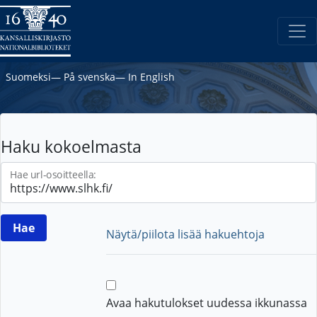
Suomeksi
―
På svenska
―
In English
Haku kokoelmasta
Hae url-osoitteella:
Näytä/piilota lisää hakuehtoja
Avaa hakutulokset uudessa ikkunassa