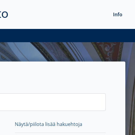
to
Info
Näytä/piilota lisää hakuehtoja