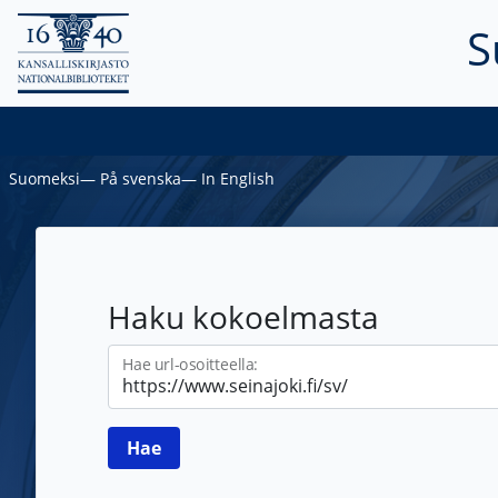
S
Suomeksi
―
På svenska
―
In English
Haku kokoelmasta
Hae url-osoitteella: