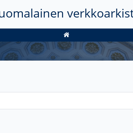
uomalainen verkkoarkis