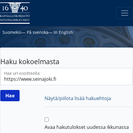
Suomeksi
―
På svenska
―
In English
Haku kokoelmasta
Hae url-osoitteella:
Näytä/piilota lisää hakuehtoja
Avaa hakutulokset uudessa ikkunassa