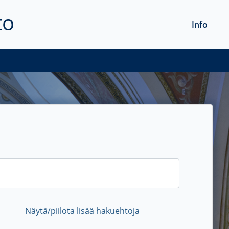
to
Info
Näytä/piilota lisää hakuehtoja