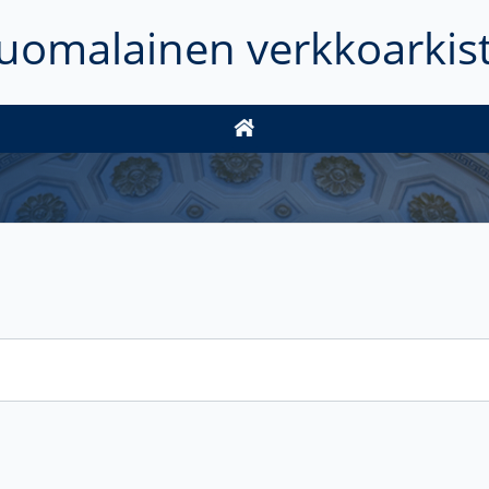
uomalainen verkkoarkis