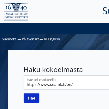
S
Suomeksi
―
På svenska
―
In English
Haku kokoelmasta
Hae url-osoitteella: