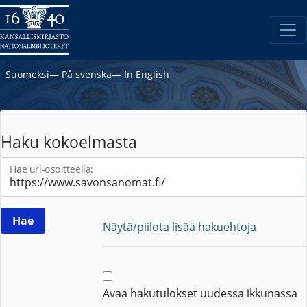
Suomeksi
―
På svenska
―
In English
Haku kokoelmasta
Hae url-osoitteella:
Näytä/piilota lisää hakuehtoja
Avaa hakutulokset uudessa ikkunassa