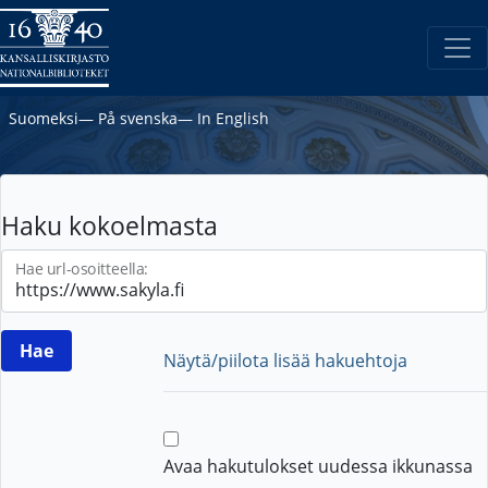
Suomeksi
―
På svenska
―
In English
Haku kokoelmasta
Hae url-osoitteella:
Näytä/piilota lisää hakuehtoja
Avaa hakutulokset uudessa ikkunassa