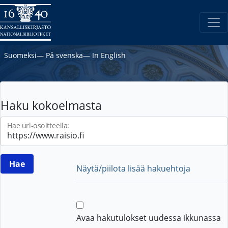
Suomeksi
―
På svenska
―
In English
Haku kokoelmasta
Hae url-osoitteella:
Näytä/piilota lisää hakuehtoja
Avaa hakutulokset uudessa ikkunassa