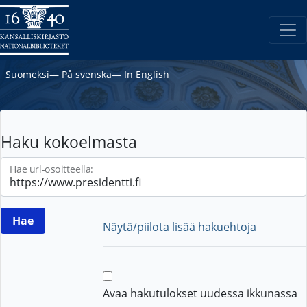
Suomeksi
―
På svenska
―
In English
Haku kokoelmasta
Hae url-osoitteella:
Näytä/piilota lisää hakuehtoja
Avaa hakutulokset uudessa ikkunassa