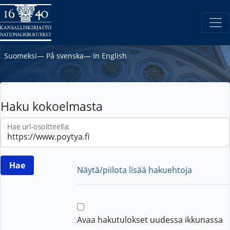
Suomeksi
―
På svenska
―
In English
Haku kokoelmasta
Hae url-osoitteella:
Näytä/piilota lisää hakuehtoja
Avaa hakutulokset uudessa ikkunassa