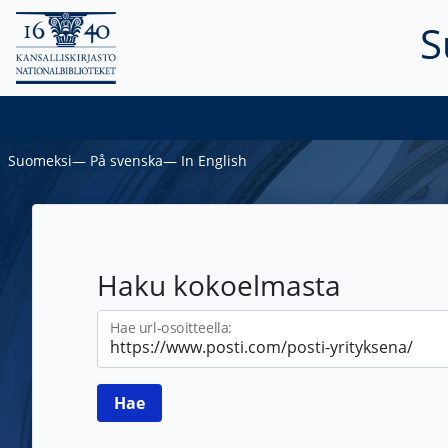
S
Suomeksi
―
På svenska
―
In English
Haku kokoelmasta
Hae url-osoitteella: