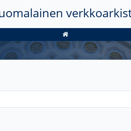
uomalainen verkkoarkis