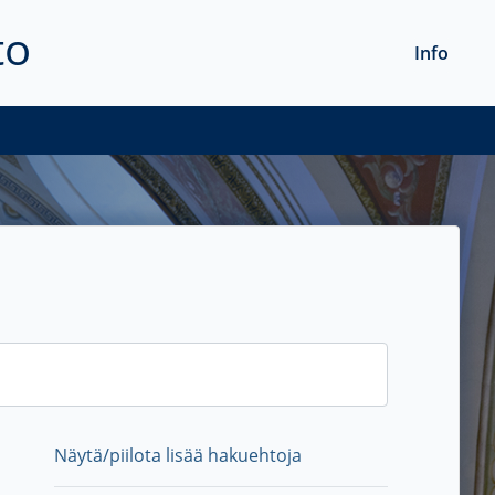
to
Info
Näytä/piilota lisää hakuehtoja