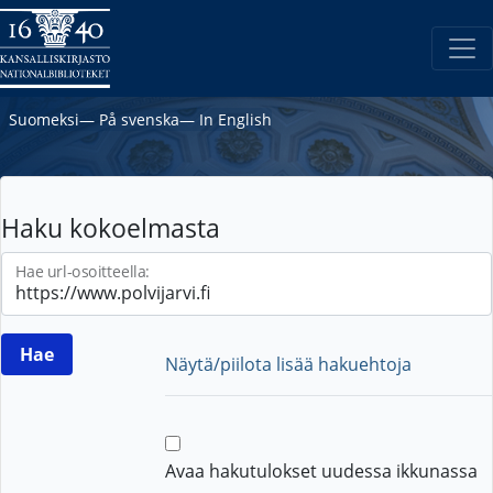
Suomeksi
―
På svenska
―
In English
Haku kokoelmasta
Hae url-osoitteella:
Näytä/piilota lisää hakuehtoja
Avaa hakutulokset uudessa ikkunassa