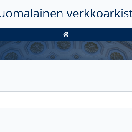
uomalainen verkkoarkis