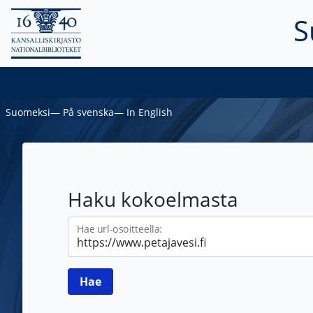
S
Suomeksi
―
På svenska
―
In English
Haku kokoelmasta
Hae url-osoitteella: