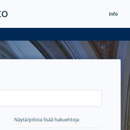
to
Info
Näytä/piilota lisää hakuehtoja