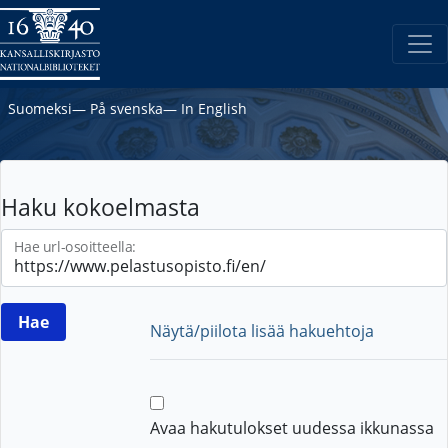
Suomeksi
―
På svenska
―
In English
Haku kokoelmasta
Hae url-osoitteella:
Näytä/piilota lisää hakuehtoja
Avaa hakutulokset uudessa ikkunassa