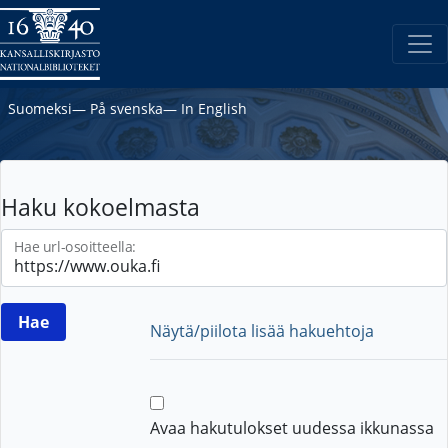
Suomeksi
―
På svenska
―
In English
Haku kokoelmasta
Hae url-osoitteella:
Näytä/piilota lisää hakuehtoja
Avaa hakutulokset uudessa ikkunassa