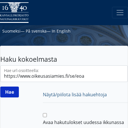
Suomeksi
―
På svenska
―
In English
Haku kokoelmasta
Hae url-osoitteella:
Näytä/piilota lisää hakuehtoja
Avaa hakutulokset uudessa ikkunassa