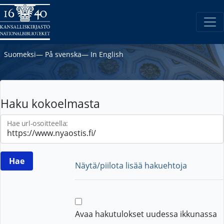
Suomeksi
―
På svenska
―
In English
Haku kokoelmasta
Hae url-osoitteella:
Näytä/piilota lisää hakuehtoja
Avaa hakutulokset uudessa ikkunassa