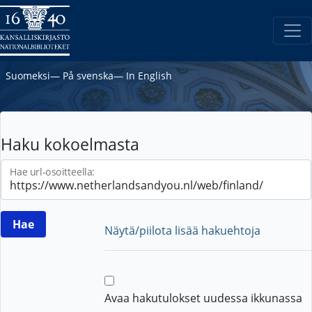
Suomeksi
―
På svenska
―
In English
Haku kokoelmasta
Hae url-osoitteella:
Näytä/piilota lisää hakuehtoja
Avaa hakutulokset uudessa ikkunassa