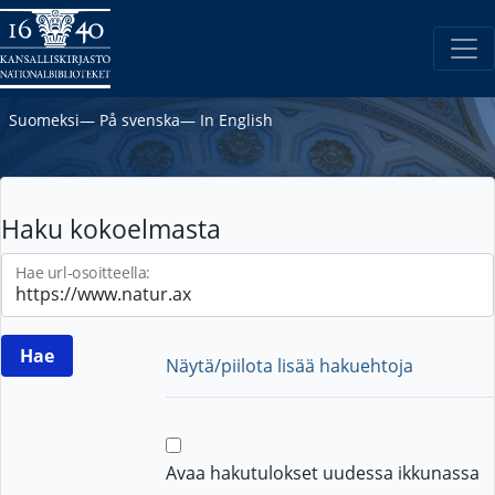
Suomeksi
―
På svenska
―
In English
Haku kokoelmasta
Hae url-osoitteella:
Näytä/piilota lisää hakuehtoja
Avaa hakutulokset uudessa ikkunassa