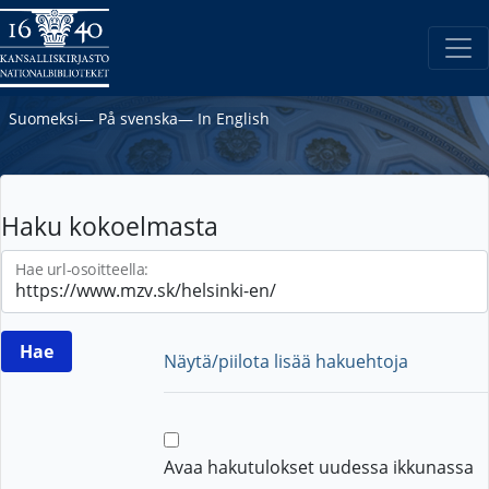
Suomeksi
―
På svenska
―
In English
Haku kokoelmasta
Hae url-osoitteella:
Näytä/piilota lisää hakuehtoja
Avaa hakutulokset uudessa ikkunassa