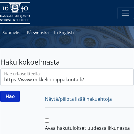
Suomeksi
―
På svenska
―
In English
Haku kokoelmasta
Hae url-osoitteella:
Näytä/piilota lisää hakuehtoja
Avaa hakutulokset uudessa ikkunassa